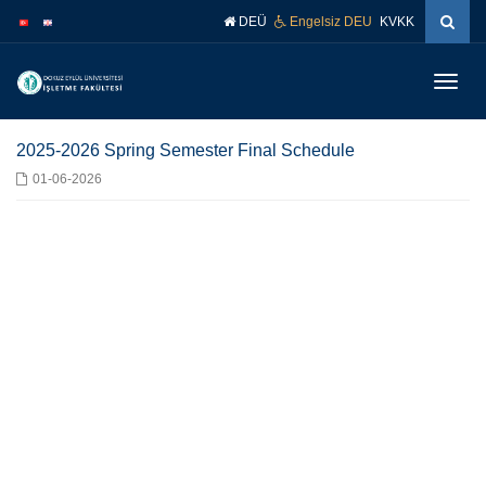
İçeriğe
Navigasyona
DEÜ
Engelsiz DEU
KVKK
atla
atla
Menüy
Geç
2025-2026 Spring Semester Final Schedule
01-06-2026