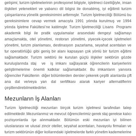
gelişimi; turizm işletmelerinin profesyonel bilgiyle, işletmeci özelliğiyle, insan
ilişkileri yetenekleri ve yabancı dil bilgisi ile donatılmış, iyi eğitimli turizm
çalışanlarına yönelik gereksinimini arttırmıştır. Turizm İşletmeciliği Bölümü bu
gereksinimlere cevap vermek amacıyla 1991 yılında kurulmuş ve 1994
yılında İşletme Fakültesi’ne katılmıştır. Turizm İşletmeciliği Lisans Programı
akademik bilgi ile pratik uygulamalar arasındaki dengeyi sağlamayı
amaçlamakta, otel yönetimi, restoran yönetimi, yiyecek-içecek işletmeleri
yönetimi, turizm planlaması, destinasyon pazarlama, seyahat acentaları ve
tur operatörlüğü gibi geniş bir alanı kapsayan çok yönlü bir turizm eğitimi
sağlamaktadır. Turizm sektörü ile kurulan güçlü ilişkiler sektörün gözde
kuruluşlarında staj ve iş imkanı sağlayarak öğrencilerin kariyerlerini
geliştirmelerine önemli katkılar sağlamaktadır. Bu imkanların yanısıra
öğrenciler Fakültenin diğer bölümlerden dersler çekerek çeşitli alanlarda çift
ana dal ve/veya yan dal sertifikası alarak kariyer alternatiflerini
çeşitlendirebilmektedirler.
Mezunların İş Alanları
Turizm İşletmeciliği mezunları birçok turizm işletmesi tarafından talep
edilmektedir. Mezunlarımız ve mevcut öğrencilerimiz gerek staj gerekse kalıcı
pozisyonlarda işe alınmaktadır. Bölümün eski mezunları iyi bilinen
uluslararası ve ulusal zincir oteller, seyahat acentaları, havayolu firmaları ve
turizm sektörünün diğer kollarındaki işletmelerde farklı yönetim kademelerine