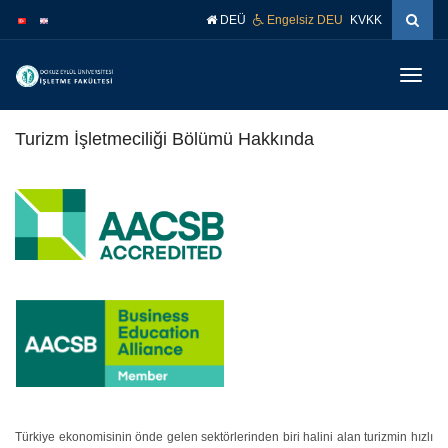
İçeriğe
Navigasyona
DEÜ
Engelsiz DEU
KVKK
atla
atla
Menüy
Geç
Turizm İşletmeciliği Bölümü Hakkında
.
.
.
Türkiye ekonomisinin önde gelen sektörlerinden biri halini alan turizmin hızlı