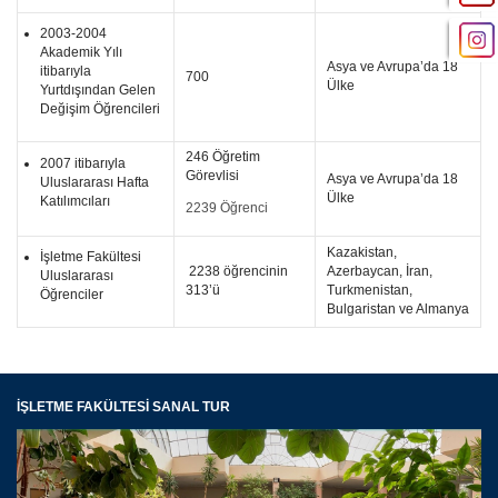
2003-2004
Akademik Yılı
Asya ve Avrupa’da 18
itibarıyla
700
Ülke
Yurtdışından Gelen
Değişim Öğrencileri
246 Öğretim
2007 itibarıyla
Görevlisi
Asya ve Avrupa’da 18
Uluslararası Hafta
Ülke
Katılımcıları
2239 Öğrenci
Kazakistan,
İşletme Fakültesi
2238 öğrencinin
Azerbaycan, İran,
Uluslararası
313’ü
Turkmenistan,
Öğrenciler
Bulgaristan ve Almanya
İŞLETME FAKÜLTESİ SANAL TUR