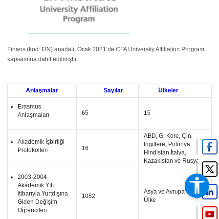
Finans (kod: FIN) anadalı, Ocak 2021’de CFA University Affiliation Program
kapsamına dahil edilmiştir.
Anlaşmalar
Sayılar
Ülkeler
Erasmus
65
15
Anlaşmaları
ABD, G. Kore, Çin,
Akademik İşbirliği
İngiltere, Polonya,
16
Protokolleri
Hindistan,İtalya,
Kazakistan ve Rusya
2003-2004
Akademik Yılı
Asya ve Avrupa’da 18
itibarıyla Yurtdışına
1082
Ülke
Giden Değişim
Öğrencileri