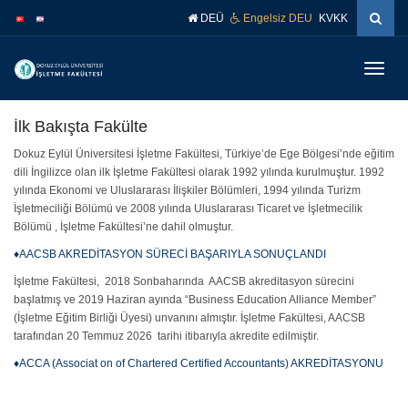
İçeriğe
Navigasyona
DEÜ
Engelsiz DEU
KVKK
atla
atla
Menüy
Geç
İlk Bakışta Fakülte
Dokuz Eylül Üniversitesi İşletme Fakültesi, Türkiye’de Ege Bölgesi’nde eğitim
dili İngilizce olan ilk İşletme Fakültesi olarak 1992 yılında kurulmuştur. 1992
yılında Ekonomi ve Uluslararası İlişkiler Bölümleri, 1994 yılında Turizm
İşletmeciliği Bölümü ve 2008 yılında Uluslararası Ticaret ve İşletmecilik
Bölümü , İşletme Fakültesi’ne dahil olmuştur.
♦AACSB AKREDİTASYON SÜRECİ BAŞARIYLA SONUÇLANDI
İşletme Fakültesi, 2018 Sonbaharında AACSB akreditasyon sürecini
başlatmış ve 2019 Haziran ayında “Business Education Alliance Member”
(İşletme Eğitim Birliği Üyesi) unvanını almıştır. İşletme Fakültesi, AACSB
tarafından 20 Temmuz 2026 tarihi itibarıyla akredite edilmiştir.
♦ACCA (Associat on of Chartered Certified Accountants) AKREDİTASYONU