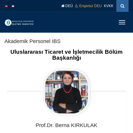
İçeriğe
Navigasyona
DEÜ
Engelsiz DEU
KVKK
atla
atla
Menüy
Geç
Akademik Personel IBS
Uluslararası Ticaret ve İşletmecilik Bölüm
Başkanlığı
Prof.Dr. Berna
KIRKULAK