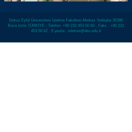
Dokuz Eylül Üniversitesi İşletme Fakültesi Merkez Yerleşke 35390
Buca İzmir TÜRKİYE ; Telefon: +90 232 453 50 60 ; Faks : +90 232
453 50 62 ; E-posta : isletme@deu.edu.tr