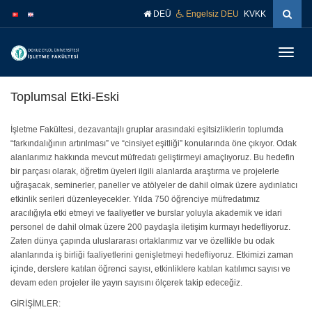
İçeriğe
Navigasyona
DEÜ
Engelsiz DEU
KVKK
atla
atla
Menüy
Geç
Toplumsal Etki-Eski
İşletme Fakültesi, dezavantajlı gruplar arasındaki eşitsizliklerin toplumda
“farkındalığının artırılması” ve “cinsiyet eşitliği” konularında öne çıkıyor. Odak
alanlarımız hakkında mevcut müfredatı geliştirmeyi amaçlıyoruz. Bu hedefin
bir parçası olarak, öğretim üyeleri ilgili alanlarda araştırma ve projelerle
uğraşacak, seminerler, paneller ve atölyeler de dahil olmak üzere aydınlatıcı
etkinlik serileri düzenleyecekler. Yılda 750 öğrenciye müfredatımız
aracılığıyla etki etmeyi ve faaliyetler ve burslar yoluyla akademik ve idari
personel de dahil olmak üzere 200 paydaşla iletişim kurmayı hedefliyoruz.
Zaten dünya çapında uluslararası ortaklarımız var ve özellikle bu odak
alanlarında iş birliği faaliyetlerini genişletmeyi hedefliyoruz. Etkimizi zaman
içinde, derslere katılan öğrenci sayısı, etkinliklere katılan katılımcı sayısı ve
devam eden projeler ile yayın sayısını ölçerek takip edeceğiz.
GİRİŞİMLER: