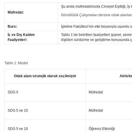
Şu anda müfredatımızda Cinsiyet Eşitliği, İş
Müfredat:
Gönüllülük Çalışmaları dersine odak alanlarım
Burs:
İşletme Fakültesi’nin etki beyanıyla uyumlu o
İç ve Dış Katılım
Tablo 1’de belirtilen faaliyetleri (panel, semi
Faaliyetleri
:
ilişkileri sürdürme ve geliştirme konusunda 
Tablo 1: Model
Odak alanı stratejik olarak seçilmiştir
Aktivit
SDG 5
Müfredat
SDG 5 ve 10
Müfredat
SDG 5 ve 10
Öğrenci Etkinliği